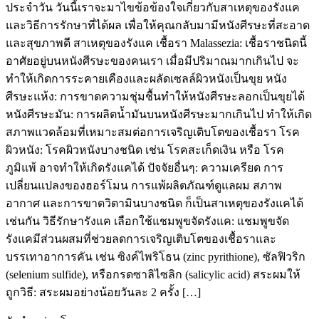
ประจำวัน วันนี้เราจะมาไขข้อข้องใจเกี่ยวกับสาเหตุของรังแค
และวิธีการรักษาที่ได้ผล เพื่อให้คุณกลับมามีหนังศีรษะที่สะอาด
และสุขภาพดี สาเหตุของรังแค เชื้อรา Malassezia: เชื้อราชนิดนี้
อาศัยอยู่บนหนังศีรษะของคนเรา เมื่อมีปริมาณมากเกินไป จะ
ทำให้เกิดการระคายเคืองและผลัดเซลล์ผิวหนังเป็นขุย หนัง
ศีรษะแห้ง: การขาดความชุ่มชื้นทำให้หนังศีรษะลอกเป็นขุยได้
หนังศีรษะมัน: การผลิตน้ำมันบนหนังศีรษะมากเกินไป ทำให้เกิด
สภาพแวดล้อมที่เหมาะสมต่อการเจริญเติบโตของเชื้อรา โรค
ผิวหนัง: โรคผิวหนังบางชนิด เช่น โรคสะเก็ดเงิน หรือ โรค
ภูมิแพ้ อาจทำให้เกิดรังแคได้ ปัจจัยอื่นๆ: ความเครียด การ
เปลี่ยนแปลงของฮอร์โมน การแพ้ผลิตภัณฑ์ดูแลผม สภาพ
อากาศ และการขาดวิตามินบางชนิด ก็เป็นสาเหตุของรังแคได้
เช่นกัน วิธีรักษารังแค เลือกใช้แชมพูขจัดรังแค: แชมพูขจัด
รังแคมีส่วนผสมที่ช่วยลดการเจริญเติบโตของเชื้อราและ
บรรเทาอาการคัน เช่น ซิงค์ไพริโธน (zinc pyrithione), ซัลฟิวริก
(selenium sulfide), หรือกรดซาลิไซลิก (salicylic acid) สระผมให้
ถูกวิธี: สระผมอย่างน้อยวันละ 2 ครั้ง […]