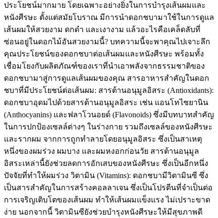
ประโยชน์มากมาย โดยเฉพาะอย่างยิ่งในการบำรุงเส้นผมและ
หนังศีรษะ ตั้งแต่สมัยโบราณ มีการนำดอกชบามาใช้ในการดูแล
เส้นผมให้สวยงาม ดกดำ และเงางาม แล้วอะไรคือเคล็ดลับที่
ซ่อนอยู่ในดอกไม้อันสวยงามนี้? บทความนี้จะพาคุณไปเจาะลึก
คุณประโยชน์ของดอกชบาต่อเส้นผมและหนังศีรษะ พร้อมทั้ง
เชื่อมโยงกับผลิตภัณฑ์ของเราที่นำเอาพลังจากธรรมชาติของ
ดอกชบามาสู่การดูแลเส้นผมของคุณ สารอาหารสำคัญในดอก
ชบาที่มีประโยชน์ต่อเส้นผม: สารต้านอนุมูลอิสระ (Antioxidants):
ดอกชบาอุดมไปด้วยสารต้านอนุมูลอิสระ เช่น แอนโทไซยานิน
(Anthocyanins) และฟลาโวนอยด์ (Flavonoids) ซึ่งมีบทบาทสำคัญ
ในการปกป้องเซลล์ต่างๆ ในร่างกาย รวมถึงเซลล์ของหนังศีรษะ
และรากผม จากการถูกทำลายโดยอนุมูลอิสระ ซึ่งเป็นสาเหตุ
หนึ่งของผมร่วง ผมบาง และผมหงอกก่อนวัย สารต้านอนุมูล
อิสระเหล่านี้ยังช่วยลดการอักเสบของหนังศีรษะ ซึ่งเป็นอีกหนึ่ง
ปัจจัยที่ทำให้ผมร่วง วิตามิน (Vitamins): ดอกชบามีวิตามินซี ซึ่ง
เป็นสารสำคัญในการสร้างคอลลาเจน ซึ่งเป็นโปรตีนที่จำเป็นต่อ
การเจริญเติบโตของเส้นผม ทำให้เส้นผมแข็งแรง ไม่เปราะขาด
ง่าย นอกจากนี้ วิตามินซียังช่วยบำรุงหนังศีรษะให้มีสุขภาพดี