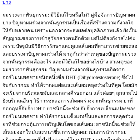
บาง
ผมร่วงจากพันธุกรรม: มีวิธีแก้ไขหรือไม่? คู่มือจัดการปัญหาผม
บาง ปัญหาผมร่วงจากพันธุกรรมเป็นเรื่องที่สร้างความกังวลใจ
ให้กับหลายคน เพราะนอกจากจะส่งผลต่อบุคลิกภาพแล้ว ยังเป็น
สัญญาณของการเข้าสู่วัยกลางคนอีกด้วย แต่ไม่ต้องกังวลไปค่ะ
เพราะปัจจุบันมีวิธีการรักษาและดูแลเส้นผมที่สามารถช่วยชะลอ
และบรรเทาปัญหาผมร่วงได้ มาดูกันว่าสาเหตุของปัญหาผมร่วง
จากพันธุกรรมคืออะไร และมีวิธีแก้ไขอย่างไรบ้าง สาเหตุของ
ผมร่วงจากพันธุกรรม ปัญหาผมร่วงจากพันธุกรรมเกิดจาก
ฮอร์โมนเพศชายชนิดหนึ่งชื่อ DHT (Dihydrotestosterone) ซึ่งไป
จับกับรากผม ทำให้รากผมฝ่อและเส้นผมหลุดร่วงในที่สุด โดยมัก
จะเริ่มจากบริเวณขมับและกลางศีรษะก่อน แล้วค่อยๆ ลุกลามไป
ยังบริเวณอื่นๆ วิธีการชะลอการเกิดผมร่วงจากพันธุกรรม ยาที่
ออกฤทธิ์ยับยั้ง DHT: ยาชนิดนี้จะช่วยยับยั้งการเปลี่ยนแปลงของ
ฮอร์โมนเพศชาย ทำให้รากผมแข็งแรงขึ้นและลดการหลุดร่วง
ยาที่ช่วยกระตุ้นการเจริญเติบโตของเส้นผม: ยาชนิดนี้จะช่วยให้
เส้นผมงอกใหม่และหนาขึ้น การปลูกผม: เป็นการนำรากผม
บริเวณท้ายทอย ซึ่งไม่ไวต่อฮอร์โมน DHT มาปลูกในบริเวณที่