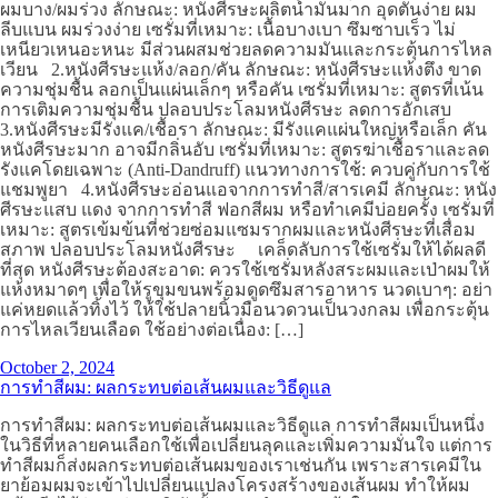
ผมบาง/ผมร่วง ลักษณะ: หนังศีรษะผลิตน้ำมันมาก อุดตันง่าย ผม
ลีบแบน ผมร่วงง่าย เซรั่มที่เหมาะ: เนื้อบางเบา ซึมซาบเร็ว ไม่
เหนียวเหนอะหนะ มีส่วนผสมช่วยลดความมันและกระตุ้นการไหล
เวียน 2.หนังศีรษะแห้ง/ลอก/คัน ลักษณะ: หนังศีรษะแห้งตึง ขาด
ความชุ่มชื้น ลอกเป็นแผ่นเล็กๆ หรือคัน เซรั่มที่เหมาะ: สูตรที่เน้น
การเติมความชุ่มชื้น ปลอบประโลมหนังศีรษะ ลดการอักเสบ
3.หนังศีรษะมีรังแค/เชื้อรา ลักษณะ: มีรังแคแผ่นใหญ่หรือเล็ก คัน
หนังศีรษะมาก อาจมีกลิ่นอับ เซรั่มที่เหมาะ: สูตรฆ่าเชื้อราและลด
รังแคโดยเฉพาะ (Anti-Dandruff) แนวทางการใช้: ควบคู่กับการใช้
แชมพูยา 4.หนังศีรษะอ่อนแอจากการทำสี/สารเคมี ลักษณะ: หนัง
ศีรษะแสบ แดง จากการทำสี ฟอกสีผม หรือทำเคมีบ่อยครั้ง เซรั่มที่
เหมาะ: สูตรเข้มข้นที่ช่วยซ่อมแซมรากผมและหนังศีรษะที่เสื่อม
สภาพ ปลอบประโลมหนังศีรษะ เคล็ดลับการใช้เซรั่มให้ได้ผลดี
ที่สุด หนังศีรษะต้องสะอาด: ควรใช้เซรั่มหลังสระผมและเป่าผมให้
แห้งหมาดๆ เพื่อให้รูขุมขนพร้อมดูดซึมสารอาหาร นวดเบาๆ: อย่า
แค่หยดแล้วทิ้งไว้ ให้ใช้ปลายนิ้วมือนวดวนเป็นวงกลม เพื่อกระตุ้น
การไหลเวียนเลือด ใช้อย่างต่อเนื่อง: […]
October 2, 2024
การทำสีผม: ผลกระทบต่อเส้นผมและวิธีดูแล
การทำสีผม: ผลกระทบต่อเส้นผมและวิธีดูแล การทำสีผมเป็นหนึ่ง
ในวิธีที่หลายคนเลือกใช้เพื่อเปลี่ยนลุคและเพิ่มความมั่นใจ แต่การ
ทำสีผมก็ส่งผลกระทบต่อเส้นผมของเราเช่นกัน เพราะสารเคมีใน
ยาย้อมผมจะเข้าไปเปลี่ยนแปลงโครงสร้างของเส้นผม ทำให้ผม