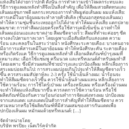
แห้งเสียได้ง่ายกว่าปกติ ดังนั้น การทำความเข้าใจผลกระทบและ
วิธีการดูแลผมหลังทำสีจึงเป็นสิ่งสำคัญ เพื่อให้สีผมสวยติดทนและ
เส้นผมสุขภาพดี ผลกระทบของการทำสีผมต่อเส้นผม ผมแห้งเสีย:
สารเคมีในยาย้อมผมจะทำลายคิวติเคิล (ชั้นนอกสุดของเส้นผม)
ทำให้ความชุ่มชื้นระเหยออกไปได้ง่าย ทำให้ผมแห้งเสีย แตกปลาย
ผมขาด: การทำสีผมบ่อยครั้งหรือใช้สารเคมีเข้มข้น อาจทำให้
เส้นผมอ่อนแอและขาดง่าย สีผมซีดจางเร็ว: สีผมที่ทำจะค่อยๆ ซีด
จางลงไปตามกาลเวลา โดยเฉพาะเมื่อสัมผัสกับแสงแดด ความ
ร้อน และคลอรีนในสระว่ายน้ำ หนังศีรษะระคายเคือง: บางคนอาจ
มีอาการแพ้สารเคมีในยาย้อมผม ทำให้หนังศีรษะคัน ระคายเคือง
หรือเกิดรังแค วิธีการดูแลผมหลังทำสี เลือกผลิตภัณฑ์บำรุงผมที่
เหมาะสม: เลือกใช้แชมพู ครีมนวด และทรีทเมนต์สำหรับผมทำสี
โดยเฉพาะ ซึ่งมีส่วนผสมที่ช่วยบำรุงและปกป้องสีผม หลีกเลี่ยงการ
สระผมบ่อยเกินไป: การสระผมบ่อยเกินไปจะทำให้สีผมซีดจางเร็ว
ขึ้น ควรสระผมสัปดาห์ละ 2-3 ครั้ง ใช้น้ำเย็นล้างผม: น้ำร้อนจะ
ทำให้สีผมซีดจางเร็วขึ้น ควรใช้น้ำเย็นล้างผมแทน หลีกเลี่ยงการ
ใช้ความร้อน: การใช้ไดร์เป่าผม เครื่องหนีบผม หรือเครื่องม้วนผม
จะทำให้ผมแห้งเสียมากขึ้น ควรลดการใช้ความร้อน หรือใช้
ผลิตภัณฑ์ป้องกันความร้อนก่อนทำการจัดแต่งทรงผม ปกป้องผม
จากแสงแดด: แสงแดดเป็นตัวการสำคัญที่ทำให้สีผมซีดจาง ควร
สวมหมวกหรือใช้ผลิตภัณฑ์ที่มีส่วนผสมของสารกันแดดเพื่อ
ปกป้องเส้นผม หมักผมด้วยทรีทเมนต์: […]
จัดจำหน่ายโดย
บริษัท พรปิยะ เน็ตเวิร์คจำกัด