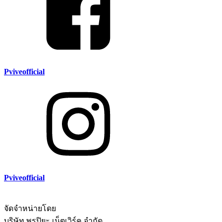
Pviveofficial
Pviveofficial
จัดจำหน่ายโดย
บริษัท พรปิยะ เน็ตเวิร์ค จำกัด